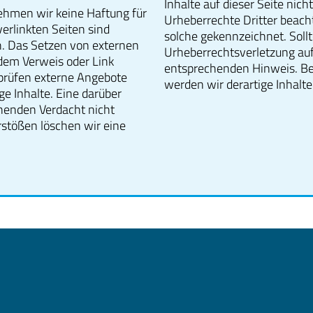
Inhalte auf dieser Seite nic
rnehmen wir keine Haftung für
Urheberrechte Dritter beacht
verlinkten Seiten sind
solche gekennzeichnet. Sollt
ch. Das Setzen von externen
Urheberrechtsverletzung au
 dem Verweis oder Link
entsprechenden Hinweis. B
rprüfen externe Angebote
werden wir derartige Inhal
ge Inhalte. Eine darüber
ehenden Verdacht nicht
stößen löschen wir eine